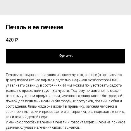
Печаль и ее лечение
420
₽
Купить
Печаль - это одно из присущих человеку чувств, которое (в правильных
дозах) позволяет насладиться радостью. Ведь наш мозг способен лишь
улавливать разницу в состояниях. И мы можем почувствовать радость
только по прошествии грустных чувств. Поэтому печаль вполне может
назвать чувством продуктивным, именно она становилась благородной
почвой для появления самых благородных поступков, поэзии, любви и
сострадания. Лишь когда она входит в привычку, загоняя человека в
свои прочные тиски и превращая его в невротика, она подлежит лечению,
как и всякий другой недуг.
Именно о способах излечения печали и говорит Морис Флёри на примере
удачных случаев излечения своих пациентов.