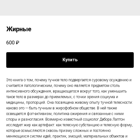
Жирные
600
₽
Купить
Это книга о том, почему тучное тело подвергается суровому осуждению и
считается патологическим, почему оно является предметом столь
интенсивного обсуждения, вращающегося вокруг того, как уменьшить
такое тело в размерах до приемлемых, с точки зрения социума и
медицины, пропорций. Она посвящена живому опыту тучной телесности:
каково это — быть тучным в жирофобном обществе. В ней также
освещается фэт-активизм, политика ожирения и связанные с ними
споры и разногласия. Всемирно известный социолог Дебора Лаптон
исследует жир как артефакт: как телесную субстанцию и телесную форму,
которые осмысляются сквозь призму сложных и постоянно
меняющихся систем идей, практик, эмоций, материальных объектов и