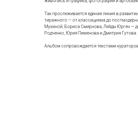
живопись и графика, фотографии и артобъек
Так прослеживается единая линия в развитии
тиражного — от классицизма до постмодерна
Мухиной, Бориса Смирнова, Лейды Юрген — 
Родченко, Юрия Пименова и Дмитрия Гутова.
Альбом сопровождается текстами кураторов,