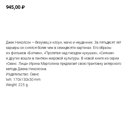
945,00
₽
Купить
Джек Николсон — безумец и клоун, мачо и неудачник. За пятьдесят лет
карьеры он снялся более чем в семидесяти картинах. Его образы
из фильмов «Бэтмен», «Пролетая над гнездом кукушки», «Сияние»
и других вошли в пантеон мировой культуры. В новой книге из серии
«Сеанс. Лица» Ирина Марголина предлагает свою трактовку актерского
метода Джека Николсона.
Издательство: Сеанс
lwh: 170x130x30 mm
Weight: 225 g