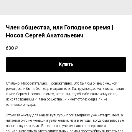
Член общества, или Голодное время |
Носов Сергей Анатольевич
630
₽
Купить
Стильно. Изобретательно. Провокативно. Это был бы очень смешной
роман, если бы не был еще и страшным. Да, трудно сдержать смех, читая
книги Сергея Носова, но смех, которым, подобно бенгальскому огню,
искрят страницы «Члена общества…», имеет отблеск едва ли не
готического нуара.
Этому важному для нашей культуры произведению уже четверть века, а
читается он с не меньшим увлечением, чем в те годы, когда был впервые
назван «культовым». Более того, с учетом нашего теперешнего
социального опыта этот удивительный роман просто обречен играть для