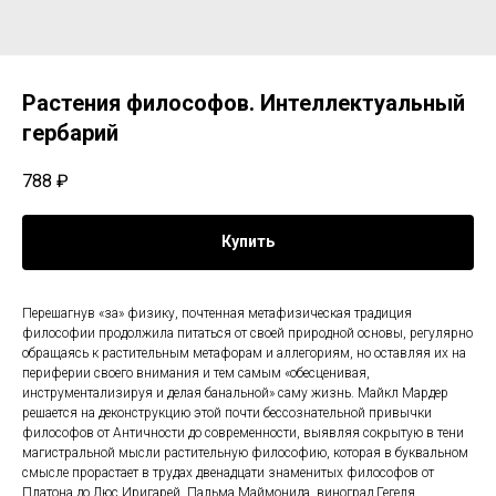
Растения философов. Интеллектуальный
гербарий
788
₽
Купить
Перешагнув «за» физику, почтенная метафизическая традиция
философии продолжила питаться от своей природной основы, регулярно
обращаясь к растительным метафорам и аллегориям, но оставляя их на
периферии своего внимания и тем самым «обесценивая,
инструментализируя и делая банальной» саму жизнь. Майкл Мардер
решается на деконструкцию этой почти бессознательной привычки
философов от Античности до современности, выявляя сокрытую в тени
магистральной мысли растительную философию, которая в буквальном
смысле прорастает в трудах двенадцати знаменитых философов от
Платона до Люс Иригарей. Пальма Маймонида, виноград Гегеля,