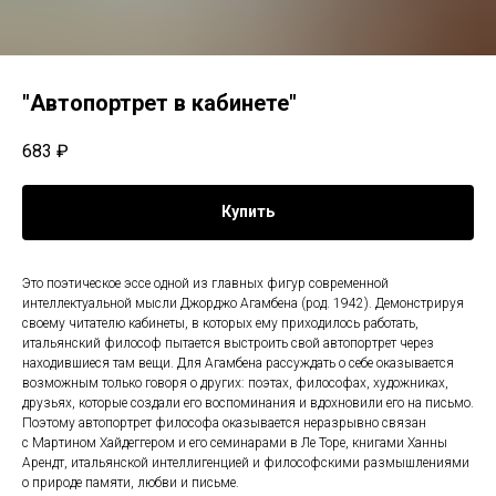
"Автопортрет в кабинете"
683
₽
Купить
Это поэтическое эссе одной из главных фигур современной
интеллектуальной мысли Джорджо Агамбена (род. 1942). Демонстрируя
своему читателю кабинеты, в которых ему приходилось работать,
итальянский философ пытается выстроить свой автопортрет через
находившиеся там вещи. Для Агамбена рассуждать о себе оказывается
возможным только говоря о других: поэтах, философах, художниках,
друзьях, которые создали его воспоминания и вдохновили его на письмо.
Поэтому автопортрет философа оказывается неразрывно связан
с Мартином Хайдеггером и его семинарами в Ле Торе, книгами Ханны
Арендт, итальянской интеллигенцией и философскими размышлениями
о природе памяти, любви и письме.