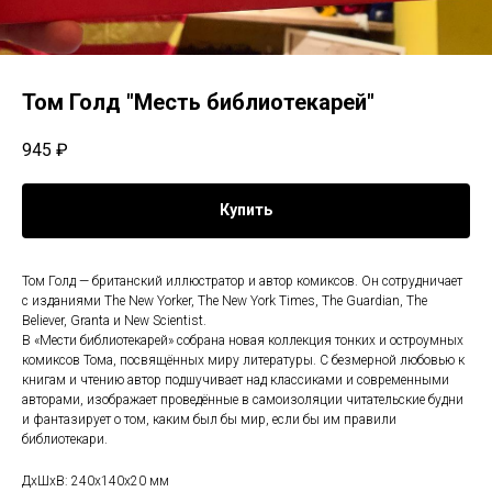
Том Голд "Месть библиотекарей"
945
₽
Купить
Том Голд — британский иллюстратор и автор комиксов. Он сотрудничает
с изданиями The New Yorker, The New York Times, The Guardian, The
Believer, Granta и New Scientist.
В «Мести библиотекарей» собрана новая коллекция тонких и остроумных
комиксов Тома, посвящённых миру литературы. С безмерной любовью к
книгам и чтению автор подшучивает над классиками и современными
авторами, изображает проведённые в самоизоляции читательские будни
и фантазирует о том, каким был бы мир, если бы им правили
библиотекари.
ДxШxВ: 240x140x20 мм