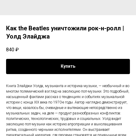
Как the Beatles уничтожили рок-н-ролл |
Уолд Элайджа
840
₽
Купить
Книга Элайджи Уолда, музыканта и историка музыки, — необычный и во
многом полемический взгляд на эволюцию поп-музыки. Это подробный,
насыщенный фактами рассказ о тенденциях и событиях музыкальной
истории с конца XIX века по 1970-е годы. Автор наглядно демонстрирует,
что вещи, казалось бы, очевидные и вытекающие непосредственно из
музыкальных задач, на деле — продукт разнообразных конфликтов:
политических, технологических, трудовых и социальных. Уолд видит
эволюцию поп-музыки как историю апроприации и выхолащивания
ритма, созданного черными исполнителями. Он выстраивает
парадоксальный нарратив, где героями становятся не привычные всем