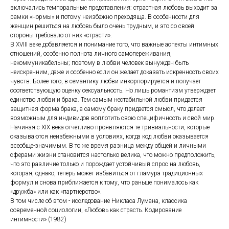
включались темпоральные представления: страстная любовь выходит за
рамки «нормы» и потому неизбежно преходяща. В особенности для
женщин решиться на любовь было очень трудным, и это со своей
стороны требовало от них «страсти».
В XVIII веке добавляется и понимание того, что важные аспекты интимных
отношений, особенно полнота личного самопереживания,
некоммуникабельны; поэтому в любви человек вынужден быть
неискренним, даже и особенно если он желает доказать искренность своих
чувств. Более того, в семантику любви инкорпорируется и получает
соответствующую оценку сексуальность. Но лишь романтизм утверждает
единство любви и брака. Тем самым нестабильной любви придается
защитная форма брака, а самому браку придается смысл, что делает
возможным для индивидов воплотить свою специфичность и свой мир.
Начиная с XIX века отчетливо проявляются те тривиальности, которые
оказываются неизбежными в условиях, когда код любви оказывается
всеобще-значимым. В то же время разница между общей и личными
сферами жизни становится настолько велика, что можно предположить,
что это различие только и порождает устойчивый спрос на любовь,
которая, однако, теперь может избавиться от гламура традиционных
формул и снова приближается к тому, что раньше понималось как
«дружба» или как «партнерство».
В том числе об этом - исследование Никласа Лумана, классика
современной социологии, «Любовь как страсть. Кодирование
интимности» (1982)