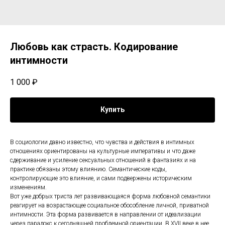
Любовь как страсть. Кодирование
интимности
1 000
₽
Купить
В социологии давно известно, что чувства и действия в интимных
отношениях ориентированы на культурные императивы и что даже
сдерживание и усиление сексуальных отношений в фантазиях и на
практике обязаны этому влиянию. Семантические коды,
контролирующие это влияние, и сами подвержены историческим
изменениям.
Вот уже добрых триста лет развивающаяся форма любовной семантики
реагирует на возрастающее социальное обособление личной, приватной
интимности. Эта форма развивается в направлении от идеализации
через парадокс к сегодняшней проблемной ориентации. В XVII веке в нее