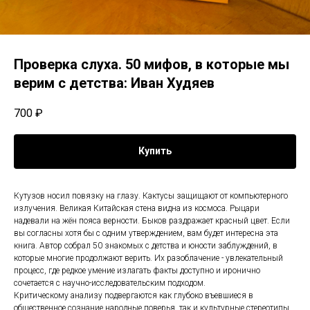
Проверка слуха. 50 мифов, в которые мы
верим с детства: Иван Худяев
700
₽
Купить
Кутузов носил повязку на глазу. Кактусы защищают от компьютерного
излучения. Великая Китайская стена видна из космоса. Рыцари
надевали на жён пояса верности. Быков раздражает красный цвет. Если
вы согласны хотя бы с одним утверждением, вам будет интересна эта
книга. Автор собрал 50 знакомых с детства и юности заблуждений, в
которые многие продолжают верить. Их разоблачение - увлекательный
процесс, где редкое умение излагать факты доступно и иронично
сочетается с научно-исследовательским подходом.
Критическому анализу подвергаются как глубоко въевшиеся в
общественное сознание народные поверья, так и культурные стереотипы,