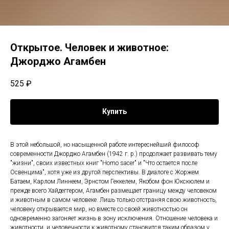
Открытое. Человек и животное:
Джорджо Агамбен
525
₽
Купить
В этой небольшой, но насыщенной работе интереснейший философ
современности Джорджо Агамбен (1942 г. р.) продолжает развивать тему
"жизни", своих известных книг "Homo sacer" и "Что остается после
Освенцима", хотя уже из другой перспективы. В диалоге с Жоржем
Батаем, Карлом Линнеем, Эрнстом Геккелем, Якобом фон Юкскюлем и
прежде всего Хайдеггером, Агамбен размещает границу между человеком
и животным в самом человеке. Лишь только отстраняя свою животность,
человеку открывается мир, но вместе со своей животностью он
одновременно загоняет жизнь в зону исключения. Отношение человека и
животности, и человечности к животному становится таким образом у