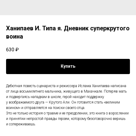
Ханипаев И. Типа я. Дневник суперкрутого
воина
630
₽
Купить
Дебютная повесть сценариста и режиссера Ислама Ханипаева написана
от лица восьмилетнего мальчика, живущего в Махачкале. Потеряв мать
и подвергаясь нападкам в школе, герой находит поддержку
у воображаемого друга — Крутого Али. Он готовится стать «великим
воином» и отправляется на поиски своего отца.
Это не только история о травме и ее преодолении, это книга о взрослении
и принятии непростой правды героем, которому безоговорочно веришь
и сопереживаешь.