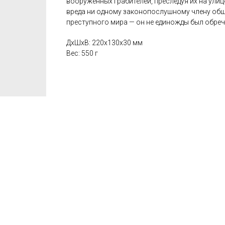
вооруженных грабителей, преследуя их на улице
вреда ни одному законопослушному члену обще
преступного мира — он не единожды был обреч
ДxШxВ: 220x130x30 мм
Вес: 550 г