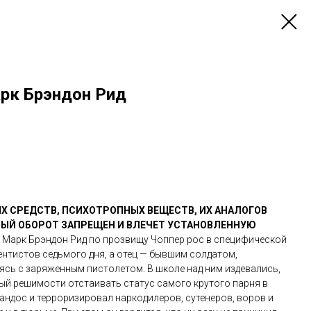
арк Брэндон Рид
Х СРЕДСТВ, ПСИХОТРОПНЫХ ВЕЩЕСТВ, ИХ АНАЛОГОВ
НЫЙ ОБОРОТ ЗАПРЕЩЕН И ВЛЕЧЕТ УСТАНОВЛЕННУЮ
.
Марк Брэндон Рид по прозвищу Чоппер рос в специфической
ентистов седьмого дня, а отец — бывшим солдатом,
сь с заряженным пистолетом. В школе над ним издевались,
ный решимости отстаивать статус самого крутого парня в
ндос и терроризировал наркодилеров, сутенеров, воров и