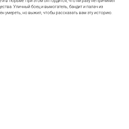
 и в тюрьме. При этом он гордится, что ни разу не причинил
ства. Уличный боец и вымогатель, бандит и палач из
ён умереть, но выжил, чтобы рассказать вам эту историю.