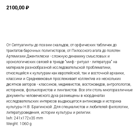
2100,00
₽
Купить
От Септуагинты до поэзии скальдов, от орфических табличек до
трактатов барочных полигисторов, от Пилосского агата до полотен
Артемизии Джентилески - сложную динамику смысловых и
хронологических связей в триаде "миф - ритуал - литература" на
материале разнообразной исследовательской проблематики,
относящейся к культурам как европейской, так и восточной архаики,
классики и Средневековья прослеживает коллектив из нескольких
десятков авторов - классиков, медиевистов, востоковедов, антропологов,
историков, фольклористов и лингвистов. Все эти столь многоразличные
документы человеческого духа размещены в координатах
исследовательских интересов выдающегося антиковеда и историка
культуры Н.В. Брагинской. Для специалистов и любителей филологии,
литературоведения, истории культуры и религии.
lwh: 241x172x35 mm
Weight: 1060 g