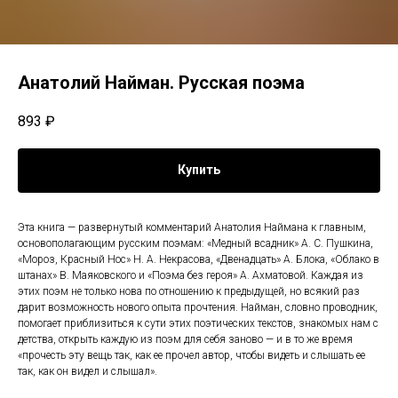
Анатолий Найман. Русская поэма
893
₽
Купить
Эта книга — развернутый комментарий Анатолия Наймана к главным,
основополагающим русским поэмам: «Медный всадник» А. С. Пушкина,
«Мороз, Красный Нос» Н. А. Некрасова, «Двенадцать» А. Блока, «Облако в
штанах» В. Маяковского и «Поэма без героя» А. Ахматовой. Каждая из
этих поэм не только нова по отношению к предыдущей, но всякий раз
дарит возможность нового опыта прочтения. Найман, словно проводник,
помогает приблизиться к сути этих поэтических текстов, знакомых нам с
детства, открыть каждую из поэм для себя заново — и в то же время
«прочесть эту вещь так, как ее прочел автор, чтобы видеть и слышать ее
так, как он видел и слышал».