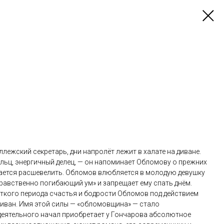
ежский секретарь, дни напролёт лежит в халате на диване.
ольц, энергичный делец, — он напоминает Обломову о прежних
ытается расшевелить. Обломов влюбляется в молодую девушку
равственно погибающий ум» и запрещает ему спать днём.
аткого периода счастья и бодрости Обломов под действием
диван. Имя этой силы — «обломовщина» — стало
деятельного начал приобретает у Гончарова абсолютное