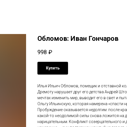
Обломов: Иван Гончаров
998
₽
Купить
Илья Ильич Обломов, помещик и отставной колл
Дремоту нарушает друг его детства Андрей Шт
мечтах изменить мир, выводит его в свет и п
Ольгу Ильинскую, которая намерена «спасти н
Пробуждение оказывается недолгим: после кр
какой-то неодолимой силы снова ложится на 
нарицательным. Конфликт созерцательного и 