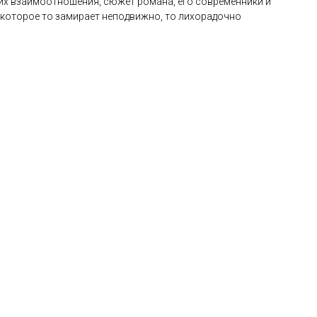
 их взаимоотношения, сюжет романа, его современники и
, которое то замирает неподвижно, то лихорадочно