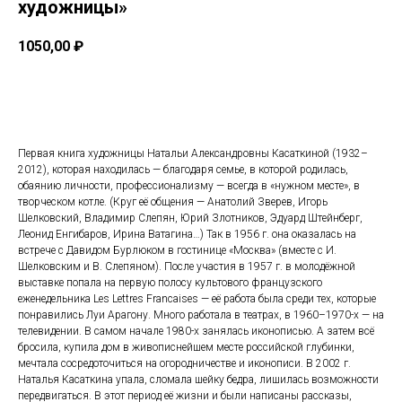
художницы»
1050,00
₽
Купить
Первая книга художницы Натальи Александровны Касаткиной (1932–
2012), которая находилась — благодаря семье, в которой родилась,
обаянию личности, профессионализму — всегда в «нужном месте», в
творческом котле. (Круг её общения — Анатолий Зверев, Игорь
Шелковский, Владимир Слепян, Юрий Злотников, Эдуард Штейнберг,
Леонид Енгибаров, Ирина Ватагина…) Так в 1956 г. она оказалась на
встрече с Давидом Бурлюком в гостинице «Москва» (вместе с И.
Шелковским и В. Слепяном). После участия в 1957 г. в молодёжной
выставке попала на первую полосу культового французского
еженедельника Les Lettres Francaises — её работа была среди тех, которые
понравились Луи Арагону. Много работала в театрах, в 1960–1970-х — на
телевидении. В самом начале 1980-х занялась иконописью. А затем всё
бросила, купила дом в живописнейшем месте российской глубинки,
мечтала сосредоточиться на огородничестве и иконописи. В 2002 г.
Наталья Касаткина упала, сломала шейку бедра, лишилась возможности
передвигаться. В этот период её жизни и были написаны рассказы,