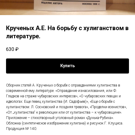
Крученых А.Е. На борьбу с хулиганством в
литературе.
630
₽
Купить
Сборник статей А. Крученых о борьбе с оправданиями хулиганства в
современной ему литературе. «Оправдание изнасилования, или Ф.
Гладков на страже чубаровских интересов», «О чубаровских певцах и
идеологах: Еще певец хулиганства (И. Садофьев)», «Еще о борьбе с
хулиганством: Л. Сосновский и поздняя тревога», «Проделки есенистов»,
«От „хулиганства“ к революции или от хулиганства – к чубаровщине».
Приложение – стихотворный уголовный роман «Дунька-Рубиха».
Обложка (синтетическое изображение хулигана) и рисунок Г. Клуциса.
Продукция № 140.