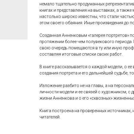
немало тщательно продуманных репрезентатив
книгах и представления на выставках, а такж
настолько широко известны, что стали частью
этом своего обаяния. Иные произведения до п
Созданная Анненковым «галерея портретов» 
протяжении более чем полувекового периода. 
свою очередь помещаются в ту или иную проф
составляя итоговые списки своих работ.
В книге рассказывается о каждой модели, о е
создания портрета и его дальнейшей судьбе, 
Изложение разбито не на главы, а на персонал
личности модели и ее связей с художником, с 
жизни Анненкова и о его «сквозных» жизненных
Книга построена на проверенных источниках, 
читателей.