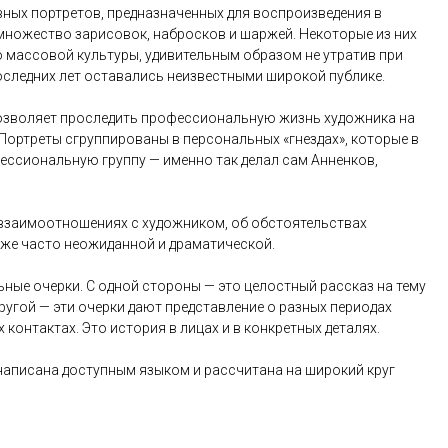
ных портретов, предназначенных для воспроизведения в
е множество зарисовок, набросков и шаржей. Некоторые из них
 массовой культуры, удивительным образом не утратив при
оследних лет оставались неизвестными широкой публике.
позволяет проследить профессиональную жизнь художника на
Портреты сгруппированы в персональных «гнездах», которые в
ессиональную группу — именно так делал сам Анненков,
е взаимоотношениях с художником, об обстоятельствах
тоже часто неожиданной и драматической.
ьные очерки. С одной стороны — это целостный рассказ на тему
другой — эти очерки дают представление о разных периодах
 контактах. Это история в лицах и в конкретных деталях.
написана доступным языком и рассчитана на широкий круг