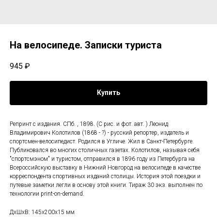
На велосипеде. Записки туриста
945
₽
Купить
Репринт с издания. СПб. , 1898. (С рис. и фот. авт. ) Леонид
Владимирович Колотилов (1868 - ?) - русский репортер, издатель и
спортсмен-велосипедист. Родился в Угличе. Жил в Санкт-Петербурге.
Публиковался во многих столичных газетах. Колотилов, называя себя
"спортсмэном" и туристом, отправился в 1896 году из Петербурга на
Всероссийскую выставку в Нижний Новгород на велосипеде в качестве
корреспондента спортивных изданий столицы. История этой поездки и
путевые заметки легли в основу этой книги. Тираж 30 экз. выполнен по
технологии print-on-demand.
ДxШxВ: 145x200x15 мм