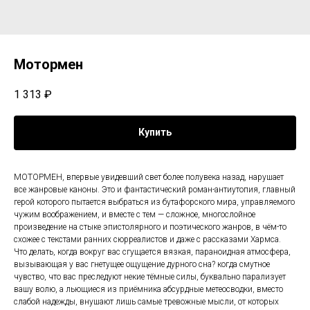
Мотормен
1 313
₽
Купить
МОТОРМЕН, впервые увидевший свет более полувека назад, нарушает
все жанровые каноны. Это и фантастический роман-антиутопия, главный
герой которого пытается выбраться из бутафорского мира, управляемого
чужим воображением, и вместе с тем — сложное, многослойное
произведение на стыке эпистолярного и поэтического жанров, в чём-то
схожее с текстами ранних сюрреалистов и даже с рассказами Хармса.
Что делать, когда вокруг вас сгущается вязкая, параноидная атмосфера,
вызывающая у вас гнетущее ощущение дурного сна? когда смутное
чувство, что вас преследуют некие тёмные силы, буквально парализует
вашу волю, а льющиеся из приёмника абсурдные метеосводки, вместо
слабой надежды, внушают лишь самые тревожные мысли, от которых