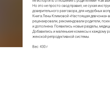
не испортить отношения с родителями? Как вы
Но это не просто свод правил, не сухая инстр
доверительного разговора, для неудобных вопр
Книга Лены Климовой «Настоящая девчонка» вы
рецензировали, рекомендовали родители, псих
и дополнена. Появились новые разделы, меди
Добавились и маленькие комиксы к каждому раз
женской репродуктивной системы.
Вес: 430 г