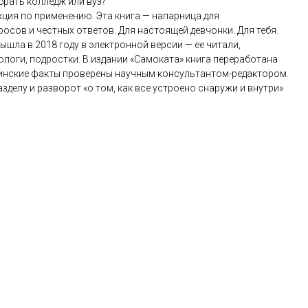
брать колледж или вуз?
укция по применению. Эта книга — напарница для
осов и честных ответов. Для настоящей девчонки. Для тебя.
шла в 2018 году в электронной версии — ее читали,
ологи, подростки. В издании «Самоката» книга переработана
цинские факты проверены научным консультантом-редактором.
делу и разворот «о том, как все устроено снаружи и внутри»