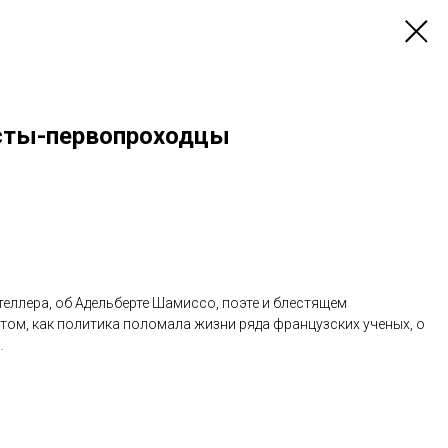
исты-первопроходцы
теллера, об Адельберте Шамиссо, поэте и блестящем
о том, как политика поломала жизни ряда французских ученых, о
…