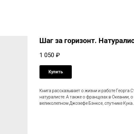
Шаг за горизонт. Натурал
1 050
₽
Купить
Книга рассказывает о жизни и работе Георга С
натуралисте. А также о французах в Океании, 
великолепном Джозефе Бэнксе, спутнике Кука