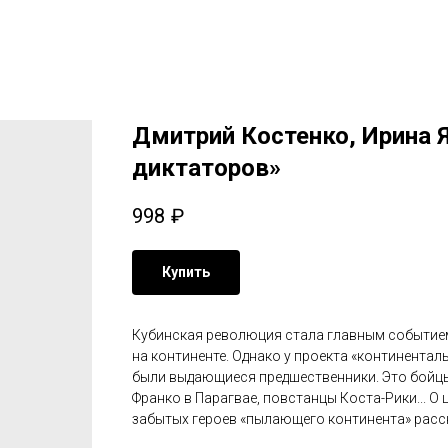
Дмитрий Костенко, Ирина 
диктаторов»
998
₽
Купить
Кубинская революция стала главным событием
на континенте. Однако у проекта «континентал
были выдающиеся предшественники. Это бойцы
Франко в Парагвае, повстанцы Коста-Рики... О
забытых героев «пылающего континента» расск