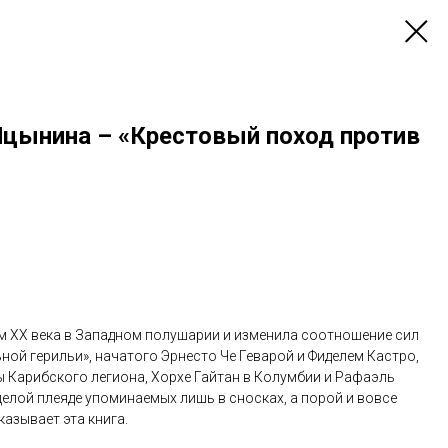
Яцынина – «Крестовый поход против
 ХХ века в Западном полушарии и изменила соотношение сил
ьной герильи», начатого Эрнесто Че Геварой и Фиделем Кастро,
 Карибского легиона, Хорхе Гайтан в Колумбии и Рафаэль
 целой плеяде упоминаемых лишь в сносках, а порой и вовсе
азывает эта книга.