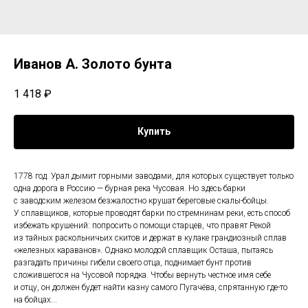
Иванов А. Золото бунта
1 418
₽
Купить
1778 год. Урал дымит горными заводами, для которых существует только
одна дорога в Россию — бурная река Чусовая. Но здесь барки
с заводским железом безжалостно крушат береговые скалы-бойцы.
У сплавщиков, которые проводят барки по стремнинам реки, есть способ
избежать крушений: попросить о помощи старцев, что правят Рекой
из тайных раскольничьих скитов и держат в кулаке грандиозный сплав
«железных караванов». Однако молодой сплавщик Осташа, пытаясь
разгадать причины гибели своего отца, поднимает бунт против
сложившегося на Чусовой порядка. Чтобы вернуть честное имя себе
и отцу, он должен будет найти казну самого Пугачёва, спрятанную где-то
на бойцах...