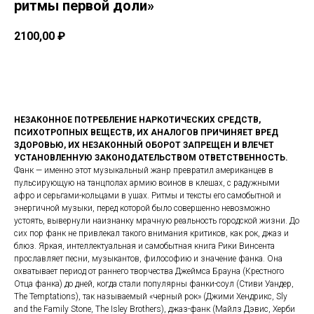
ритмы первой доли»
2100,00
₽
Купить
НЕЗАКОННОЕ ПОТРЕБЛЕНИЕ НАРКОТИЧЕСКИХ СРЕДСТВ,
ПСИХОТРОПНЫХ ВЕЩЕСТВ, ИХ АНАЛОГОВ ПРИЧИНЯЕТ ВРЕД
ЗДОРОВЬЮ, ИХ НЕЗАКОННЫЙ ОБОРОТ ЗАПРЕЩЕН И ВЛЕЧЕТ
УСТАНОВЛЕННУЮ ЗАКОНОДАТЕЛЬСТВОМ ОТВЕТСТВЕННОСТЬ.
Фанк — именно этот музыкальный жанр превратил американцев в
пульсирующую на танцполах армию воинов в клешах, с радужными
афро и серьгами-кольцами в ушах. Ритмы и тексты его самобытной и
энергичной музыки, перед которой было совершенно невозможно
устоять, вывернули наизнанку мрачную реальность городской жизни. До
сих пор фанк не привлекал такого внимания критиков, как рок, джаз и
блюз. Яркая, интеллектуальная и самобытная книга Рики Винсента
прославляет песни, музыкантов, философию и значение фанка. Она
охватывает период от раннего творчества Джеймса Брауна (Крестного
Отца фанка) до дней, когда стали популярны фанки-соул (Стиви Уандер,
The Temptations), так называемый «черный рок» (Джими Хендрикс, Sly
and the Family Stone, The Isley Brothers), джаз-фанк (Майлз Дэвис, Херби