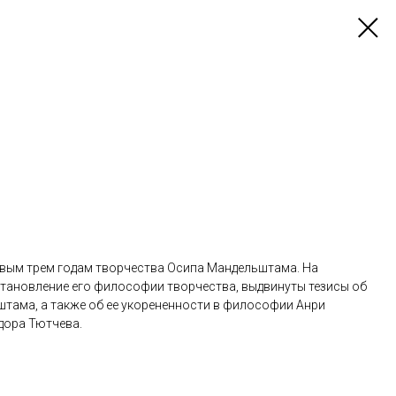
вым трем годам творчества Осипа Мандельштама. На
становление его философии творчества, выдвинуты тезисы об
тама, а также об ее укорененности в философии Анри
дора Тютчева.