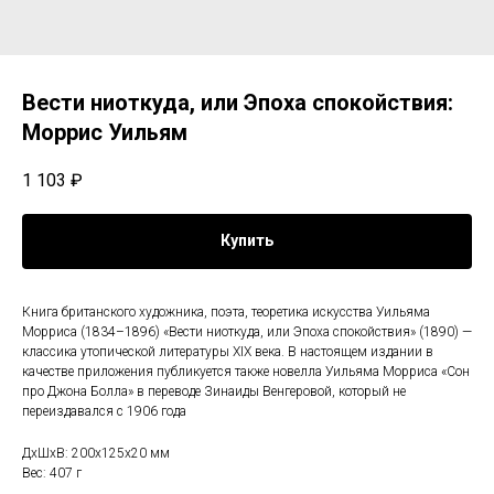
Вести ниоткуда, или Эпоха спокойствия:
Моррис Уильям
1 103
₽
Купить
Книга британского художника, поэта, теоретика искусства Уильяма
Морриса (1834–1896) «Вести ниоткуда, или Эпоха спокойствия» (1890) —
классика утопической литературы XIX века. В настоящем издании в
качестве приложения публикуется также новелла Уильяма Морриса «Сон
про Джона Болла» в переводе Зинаиды Венгеровой, который не
переиздавался с 1906 года
ДxШxВ: 200x125x20 мм
Вес: 407 г