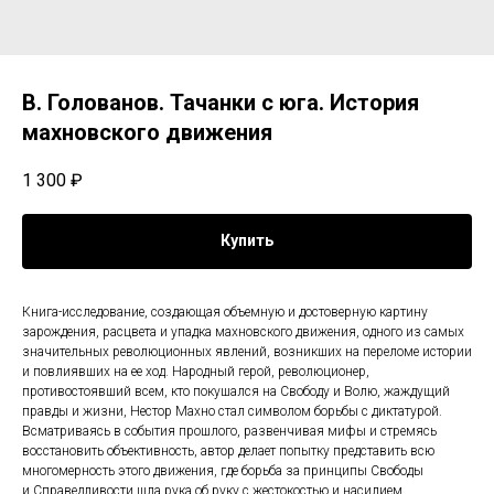
В. Голованов. Тачанки с юга. История
махновского движения
1 300
₽
Купить
Книга-исследование, создающая объемную и достоверную картину
зарождения, расцвета и упадка махновского движения, одного из самых
значительных революционных явлений, возникших на переломе истории
и повлиявших на ее ход. Народный герой, революционер,
противостоявший всем, кто покушался на Свободу и Волю, жаждущий
правды и жизни, Нестор Махно стал символом борьбы с диктатурой.
Всматриваясь в события прошлого, развенчивая мифы и стремясь
восстановить объективность, автор делает попытку представить всю
многомерность этого движения, где борьба за принципы Свободы
и Справедливости шла рука об руку с жестокостью и насилием.