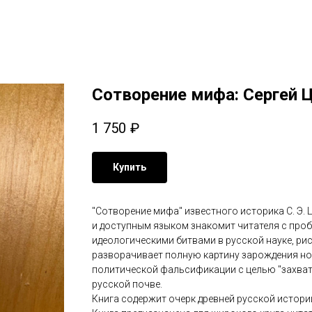
Сотворение мифа: Сергей 
1 750
₽
Купить
"Сотворение мифа" известного историка С. Э. 
и доступным языком знакомит читателя с про
идеологическими битвами в русской науке, ри
разворачивает полную картину зарождения нор
политической фальсификации с целью "захвата
русской почве.
Книга содержит очерк древней русской истори