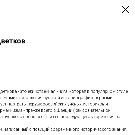
Цветков
Цветкова - это единственная книга, которая в популярном стиле
блемами становления русской историографии, первыми
сует портреты первых российских учёных-историков и
маннизма - прежде всего в Швеции (как сознательной
 русского прошлого") - и его последующего укоренения на
и, написанный с позиций современного исторического знания.