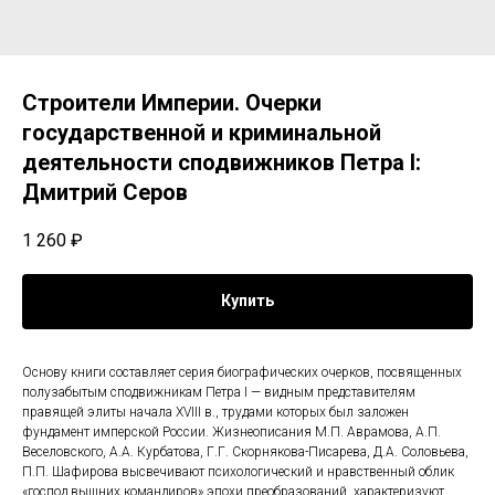
Строители Империи. Очерки
государственной и криминальной
деятельности сподвижников Петра I:
Дмитрий Серов
1 260
₽
Купить
Основу книги составляет серия биографических очерков, посвященных
полузабытым сподвижникам Петра I — видным представителям
правящей элиты начала XVIII в., трудами которых был заложен
фундамент имперской России. Жизнеописания М.П. Аврамова, А.П.
Веселовского, А.А. Курбатова, Г.Г. Скорнякова-Писарева, Д.А. Соловьева,
П.П. Шафирова высвечивают психологический и нравственный облик
«господ вышних командиров» эпохи преобразований, характеризуют