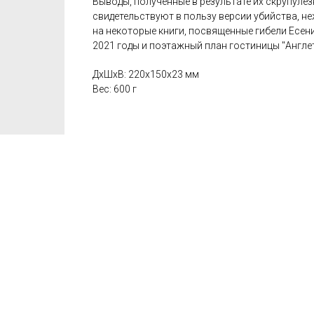
Выводы, полученные в результате их скрупуле
свидетельствуют в пользу версии убийства, н
на некоторые книги, посвященные гибели Есени
2021 годы и поэтажный план гостиницы "Англете
ДxШxВ: 220x150x23 мм
Вес: 600 г