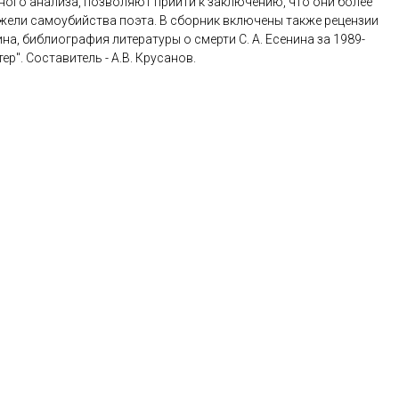
зного анализа, позволяют прийти к заключению, что они более
ежели самоубийства поэта. В сборник включены также рецензии
на, библиография литературы о смерти С. А. Есенина за 1989-
р". Составитель - А.В. Крусанов.