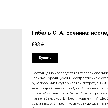
Гибель С. А. Есенина: исс
893
₽
Купить
Настоящая книга представляет собой сборник 
Есенина и хранящихся в Государственном музее
рукописей Института мировой литературы им. 
литературы (Пушкинский Дом). Описана истори
о самоубийстве поэта Сергея Александровича 
Наппельбаумом, В. В. Пресняковым и Н. А. Щер
сделанных В. В. Пресняковым. Эти документы 