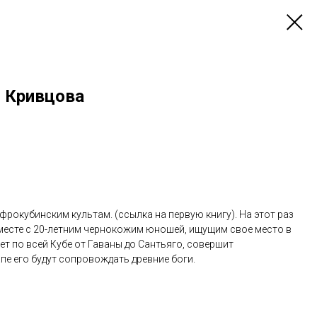
я Кривцова
фрокубинским культам. (
ссылка на первую книгу
). На этот раз
месте с 20-летним чернокожим юношей, ищущим свое место в
ет по всей Кубе от Гаваны до Сантьяго, совершит
пе его будут сопровождать древние боги.