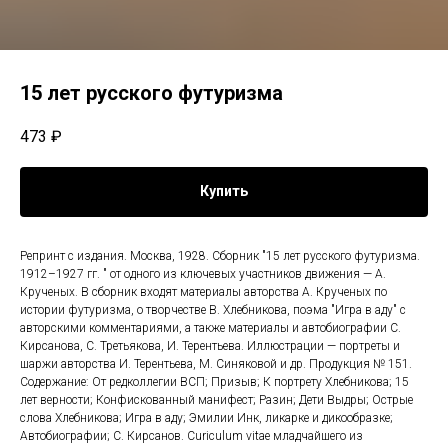
15 лет русского футуризма
473
₽
Купить
Репринт с издания. Москва, 1928. Сборник "15 лет русского футуризма.
1912–1927 гг. " от одного из ключевых участников движения — А.
Крученых. В сборник входят материалы авторства А. Крученых по
истории футуризма, о творчестве В. Хлебникова, поэма "Игра в аду" с
авторскими комментариями, а также материалы и автобиографии С.
Кирсанова, С. Третьякова, И. Терентьева. Иллюстрации — портреты и
шаржи авторства И. Терентьева, М. Синяковой и др. Продукция № 151.
Содержание: От редколлегии ВСП; Призыв; К портрету Хлебникова; 15
лет верности; Конфискованный манифест; Разин; Дети Выдры; Острые
слова Хлебникова; Игра в аду; Эмилии Инк, ликарке и дикообразке;
Автобиографии; С. Кирсанов. Curiculum vitae младчайшего из