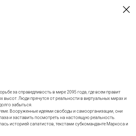
орьбе за справедливость в мире 2095 года, где всем правит
х высот. Люди прячутся от реальности в виртуальных мирах и
долго забыться.
теме. Вооруженные идеями свободы и самоорганизации, они
лаза и заставить посмотреть на настоящую реальность.
лась историей сапатистов, текстами субкоманданте Маркоса и