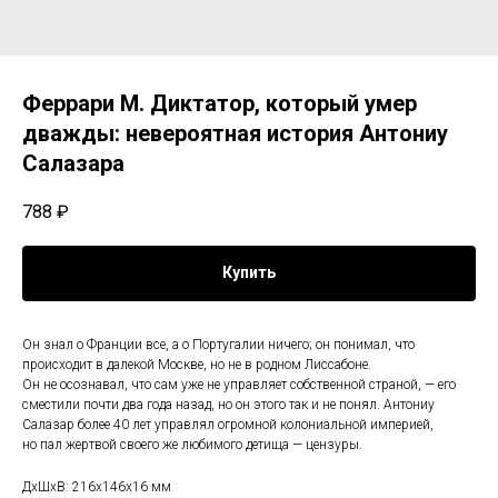
Феррари М. Диктатор, который умер
дважды: невероятная история Антониу
Салазара
788
₽
Купить
Он знал о Франции все, а о Португалии ничего; он понимал, что
происходит в далекой Москве, но не в родном Лиссабоне.
Он не осознавал, что сам уже не управляет собственной страной, — его
сместили почти два года назад, но он этого так и не понял. Антониу
Салазар более 40 лет управлял огромной колониальной империей,
но пал жертвой своего же любимого детища — цензуры.
ДxШxВ: 216x146x16 мм