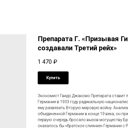
Препарата Г. «Призывая Ги
создавали Третий рейх»
1 470
₽
Купить
Экономист Гвидо Джакомо Препарата ставит пе
Германии в 1933 году радикальную национали
ему развязать Вторую мировую войну. Анали
объединенной Германии в конце 19 века, он пр
первую очередь бросало вызов могуществу Б
оказалось бы «братское слияние» Германии с