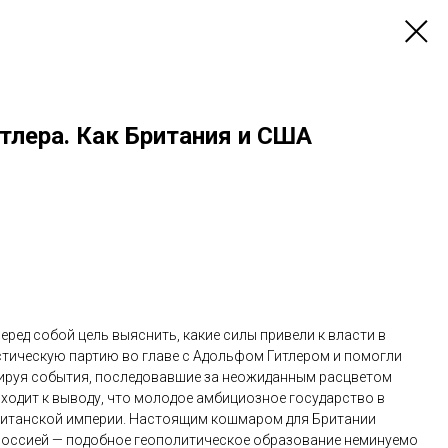
тлера. Как Британия и США
ред собой цель выяснить, какие силы привели к власти в
стическую партию во главе с Адольфом Гитлером и помогли
зируя события, последовавшие за неожиданным расцветом
иходит к выводу, что молодое амбициозное государство в
ританской империи. Настоящим кошмаром для Британии
 Россией — подобное геополитическое образование неминуемо