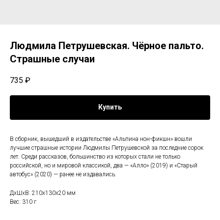
Людмила Петрушевская. Чёрное пальто.
Страшные случаи
735
₽
Купить
В сборник, вышедший в издательстве «Альпина нон-фикшн» вошли
лучшие страшные истории Людмилы Петрушевской за последние сорок
лет. Среди рассказов, большинство из которых стали не только
российской, но и мировой классикой, два — «Алло» (2019) и «Старый
автобус» (2020) — ранее не издавались.
ДxШxВ: 210x130x20 мм
Вес: 310 г