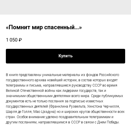
«Помнит мир спасенный...»
1 050
₽
Купить
В книге представлены уникальные материалы из фондов Российского
государственного архива новейшей истории, в состав которых входят
телеграммы и письма, направлявшиеся руководству СССР во время
Великой Отечественной войны как лидерами государств, так и
значимыми общественными деятелями всего мира. Среди публикуемых
документов есть не только послания за подписью известных
государственных деятелей (Франклина Рузвельта, Уинстона Черчилля,
Шарля де Голля, Мао Цзэдуна) но и широких кругов общественности всех
стран. Особое внимание уделено поздравительным телеграммам и
другим посланиям, направлявшимся в СССР в связи с Днем Победы.