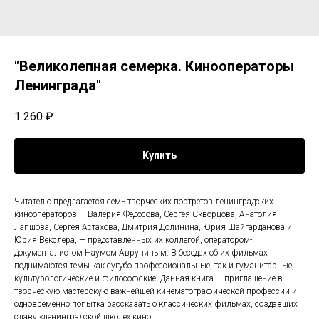
"Великолепная семерка. Кинооператоры
Ленинграда"
1 260
₽
Купить
Читателю предлагается семь творческих портретов ленинградских
кинооператоров — Валерия Федосова, Сергея Скворцова, Анатолия
Лапшова, Сергея Астахова, Дмитрия Долинина, Юрия Шайгарданова и
Юрия Векслера, — представленных их коллегой, оператором-
документалистом Наумом Авруниным. В беседах об их фильмах
поднимаются темы как сугубо профессиональные, так и гуманитарные,
культурологические и философские. Данная книга — приглашение в
творческую мастерскую важнейшей кинематографической профессии и
одновременно попытка рассказать о классических фильмах, создавших
славу «ленинградской школе» кино.