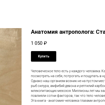
Анатомия антрополога: С
1 050
₽
Купить
Человеческое тело есть у каждого человека. К
посмотреть на себя, потрогать и пощупать в н
Однако наш организм возник не на пустом мес
рыб силура, амфибий девона и рептилий карбо
млекопитающих мезозоя. Миллионы лет мы зале
повлияли сотни факторов, так что тело челов
Эта книга - анатомия человека глазами антроп