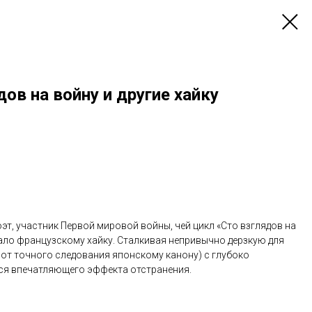
ов на войну и другие хайку
т, участник Первой мировой войны, чей цикл «Сто взглядов на
чало французскому хайку. Сталкивая непривычно дерзкую для
 от точного следования японскому канону) с глубоко
ся впечатляющего эффекта отстранения.