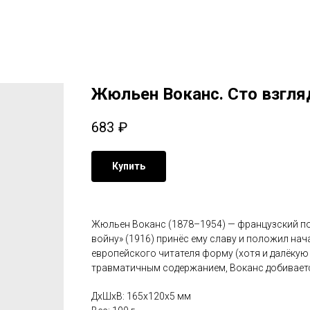
Жюльен Воканс. Сто взгляд
683
₽
Купить
Жюльен Воканс (1878–1954) — французский поэ
войну» (1916) принёс ему славу и положил на
европейского читателя форму (хотя и далёкую
травматичным содержанием, Воканс добивает
ДxШxВ: 165x120x5 мм