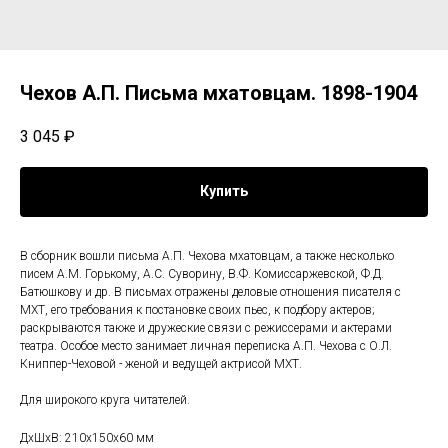
Чехов А.П. Письма мхатовцам. 1898-1904
3 045
₽
Купить
В сборник вошли письма А.П. Чехова мхатовцам, а также несколько
писем А.М. Горькому, А.С. Суворину, В.Ф. Комиссаржевской, Ф.Д.
Батюшкову и др. В письмах отражены деловые отношения писателя с
МХТ, его требования к постановке своих пьес, к подбору актеров;
раскрываются также и дружеские связи с режиссерами и актерами
театра. Особое место занимает личная переписка А.П. Чехова с О.Л.
Книппер-Чеховой - женой и ведущей актрисой МХТ.
Для широкого круга читателей.
ДxШxВ: 210x150x60 мм