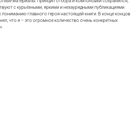
тные материалы. Принцип отбора и компоновки сохранился,
твуют с курьёзными, яркими и незаурядными публикациями.
 пониманию главного героя настоящей книги. В конце концов
нял, что я – это огромное количество очень конкретных
».