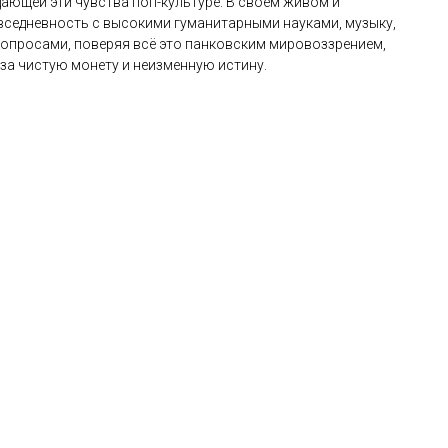
ающей эти чувства поп-культуре. В своем живом и
седневность с высокими гуманитарными науками, музыку,
вопросами, поверяя всё это панковским мировоззрением,
 за чистую монету и неизменную истину.