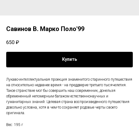
Савинов В. Марко Поло'99
650
₽
Купить
Лукаво-интеллектуальная проекция знаменитого старинного путешествия
на относительно недавнее время - на преддверие третьего тысячелетия.
Такое странствие мог бы совершить наш современник, донельзя
обремененный непомерным багажом естественнонаучных и
гуманитарных знаний. Целевая страна воспроизведенного путешествия
довольно условна, хотя в чем-то сохраняет родовые черты своего
оригинала.
Вес: 195 г