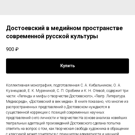
Достоевский в медийном пространстве
современной русской культуры
900
₽
Купить
Коллективная монография, подготовленная С. А. Кибальником, О. А.
Кузнецовой, Е. К. Мурениной, С. П. Оробием и К. Н. Отевой, содержит три
части: «Легенды и мифы о творчестве Достоевского», «Театр. Литература.
Медиасреда», «Достоевский в век медиа». В книге показано, что многие из
распространенных представлений о Достоевском нуждаются в
существенной коррекции с позиций современных научных
представлений о его личности и творчестве.На основе анализа новейших
театральных адаптаций произведений Достоевского сделана попытка
ответить на вопрос о том, как творческая свобода художника в обращении
с классикой может сочетаться с принципом адекватности и научной