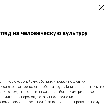
ляд на человеческую культуру |
чников о европейских обычаях и нравах последних
риканского антрополога Роберта Лоуи «Цивилизованны ли мы?»
ения о том, что современная европейская и американская
 примитивных народов, и ставит под сомнение
кономический прогресс неизбежно приводят к нравственному