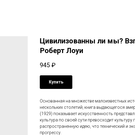
Цивилизованны ли мы? Взг
Роберт Лоуи
945
₽
Купить
Основанная на множестве малоизвестных исто
нескольких столетий, книга выдающегося аме
(1929) показывает искусственность представл
культура по своей сути превосходит культуру
распространенную идею, что технический и э
прогрессу.