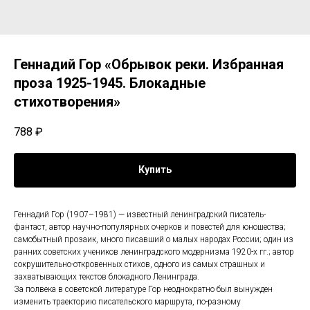
Геннадий Гор «Обрывок реки. Избранная
проза 1925-1945. Блокадные
стихотворения»
788
₽
Купить
Геннадий Гор (1907–1981) — известный ленинградский писатель-
фантаст, автор научно-популярных очерков и повестей для юношества;
самобытный прозаик, много писавший о малых народах России; один из
ранних советских учеников ленинградского модернизма 1920-х гг.; автор
сокрушительно-откровенных стихов, одного из самых страшных и
захватывающих текстов блокадного Ленинграда.
За полвека в советской литературе Гор неоднократно был вынужден
изменить траекторию писательского маршрута, по-разному